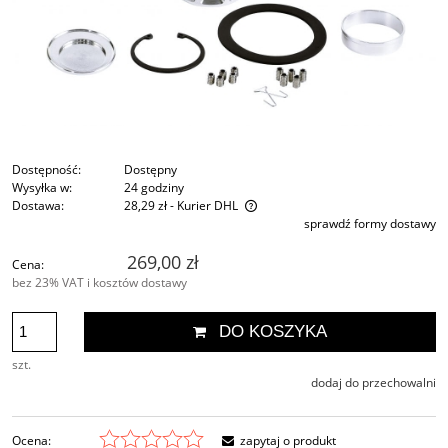
Dostępność:
Dostępny
Wysyłka w:
24 godziny
Dostawa:
28,29 zł
- Kurier DHL
sprawdź formy dostawy
Cena nie zawiera ewentualnych kosztów płatności
269,00 zł
Cena:
bez 23% VAT i kosztów dostawy
DO KOSZYKA
szt.
dodaj do przechowalni
Ocena:
zapytaj o produkt