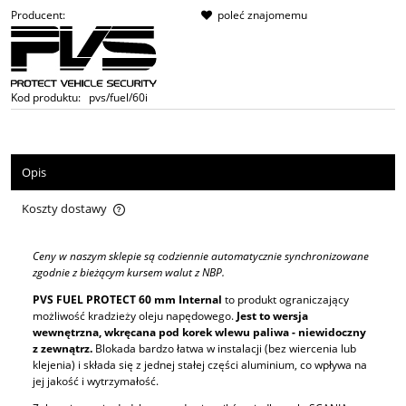
Producent:
poleć znajomemu
Kod produktu:
pvs/fuel/60i
Opis
Koszty dostawy
Cena nie zawiera ewentualnych kosztów płatności
Ceny w naszym sklepie są codziennie automatycznie synchronizowane
zgodnie z bieżącym kursem walut z NBP.
PVS FUEL PROTECT 60 mm Internal
to produkt ograniczający
możliwość kradzieży oleju napędowego.
Jest to wersja
wewnętrzna, wkręcana pod korek wlewu paliwa - niewidoczny
z zewnątrz.
Blokada bardzo łatwa w instalacji (bez wiercenia lub
klejenia) i składa się z jednej stałej części aluminium, co wpływa na
jej jakość i wytrzymałość.