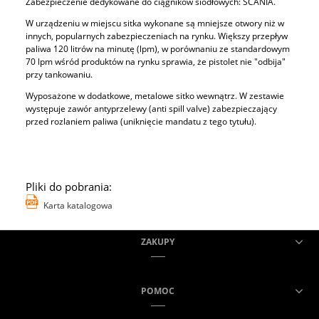
Zabezpieczenie dedykowane do ciągników siodłowych: SCANIA.
W urządzeniu w miejscu sitka wykonane są mniejsze otwory niż w
innych, popularnych zabezpieczeniach na rynku. Większy przepływ
paliwa 120 litrów na minutę (lpm), w porównaniu ze standardowym
70 lpm wśród produktów na rynku sprawia, że pistolet nie "odbija"
przy tankowaniu.
Wyposażone w dodatkowe, metalowe sitko wewnątrz. W zestawie
występuje zawór antyprzelewy (anti spill valve) zabezpieczający
przed rozlaniem paliwa (uniknięcie mandatu z tego tytułu).
Pliki do pobrania:
Karta katalogowa
ZAKUPY
POMOC