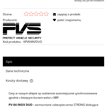
dodaj do przechowalni
Ocena:
zapytaj o produkt
Producent:
poleć znajomemu
Kod produktu:
KPV04IN/DUO
Opis
Dane techniczne
Koszty dostawy
Cena nie zawiera ewentualnych kosztów płatności
Ceny w naszym sklepie są codziennie automatycznie synchronizowane
zgodnie z bieżącym kursem walut z NBP.
PV-04 INOX DUO -
wzmocnione zabezpieczenia STRONG blokujące