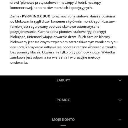
drzwi (pionowe pręty stalowe) - naczepy chłodni, naczepy
kontenerowej, kontenerów morskich i spedycyjnych.
Zamek
PV-04 INOX DUO
to wzmocniona stalowa klamra pozioma
do blokowania rygli drzwi kontenera (głównie morskiego) Rozstaw
ramion jest regulowany poprzez skokowe automatyczne
pozycjonowanie. Klamra spina pionowe stalowe rygle (pręty)
blokujące, uniemożliwiając otwarcie drzwi. Ruch ramion klamry
blokowany jest stalowym trzpieniem zatrzaskiwanym zamkiem typu
disc-lock. Zamykanie odbywa się poprzez ręczne wciśnięcie zamka
bez pomocy klucza. Otwieranie tylko przy pomocy klucza. Wkładka
zamkowa jest odporna na wiercenia i wibracyjne metody
otwierania.
ZAKUPY
POMOC
MOJE KONTO