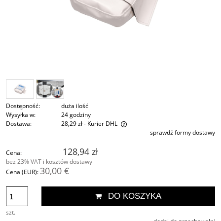
Dostępność:
duża ilość
Wysyłka w:
24 godziny
Dostawa:
28,29 zł
- Kurier DHL
sprawdź formy dostawy
Cena nie zawiera ewentualnych kosztów płatności
128,94 zł
Cena:
bez 23% VAT i kosztów dostawy
30,00 €
Cena (EUR):
DO KOSZYKA
szt.