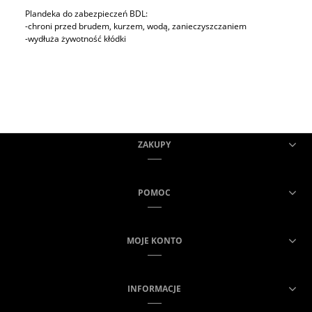
Plandeka do zabezpieczeń BDL:
-chroni przed brudem, kurzem, wodą, zanieczyszczaniem
-wydłuża żywotność kłódki
ZAKUPY
POMOC
MOJE KONTO
INFORMACJE