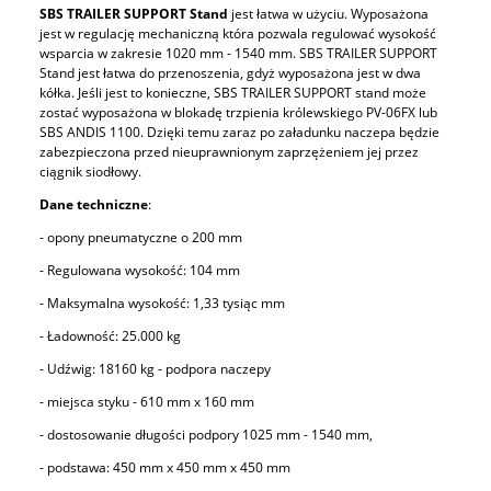
SBS TRAILER SUPPORT Stand
jest łatwa w użyciu. Wyposażona
jest w regulację mechaniczną która pozwala regulować wysokość
wsparcia w zakresie 1020 mm - 1540 mm. SBS TRAILER SUPPORT
Stand jest łatwa do przenoszenia, gdyż wyposażona jest w dwa
kółka. Jeśli jest to konieczne, SBS TRAILER SUPPORT stand może
zostać wyposażona w blokadę trzpienia królewskiego PV-06FX lub
SBS ANDIS 1100. Dzięki temu zaraz po załadunku naczepa będzie
zabezpieczona przed nieuprawnionym zaprzężeniem jej przez
ciągnik siodłowy.
Dane techniczne
:
- opony pneumatyczne o 200 mm
- Regulowana wysokość: 104 mm
- Maksymalna wysokość: 1,33 tysiąc mm
- Ładowność: 25.000 kg
- Udźwig: 18160 kg - podpora naczepy
- miejsca styku - 610 mm x 160 mm
- dostosowanie długości podpory 1025 mm - 1540 mm,
- podstawa: 450 mm x 450 mm x 450 mm