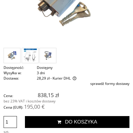
Dostępność:
Dostępny
Wysyłka w:
3 dni
Dostawa:
28,29 zł
- Kurier DHL
sprawdź formy dostawy
Cena nie zawiera ewentualnych kosztów płatności
838,15 zł
Cena:
bez 23% VAT i kosztów dostawy
195,00 €
Cena (EUR):
DO KOSZYKA
szt.