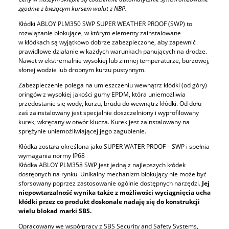
zgodnie z bieżącym kursem walut z NBP.
Kłódki ABLOY PLM350 SWP SUPER WEATHER PROOF (SWP) to
rozwiązanie blokujące, w którym elementy zainstalowane
w kłódkach są wyjątkowo dobrze zabezpieczone, aby zapewnić
prawidłowe działanie w każdych warunkach panujących na drodze.
Nawet w ekstremalnie wysokiej lub zimnej temperaturze, burzowej,
słonej wodzie lub drobnym kurzu pustynnym.
Zabezpieczenie polega na umieszczeniu wewnątrz kłódki (od góry)
oringów z wysokiej jakości gumy EPDM, która uniemożliwia
przedostanie się wody, kurzu, brudu do wewnątrz kłódki. Od dołu
zaś zainstalowany jest specjalnie doszczelniony i wyprofilowany
kurek, wkręcany w otwór klucza. Kurek jest zainstalowany na
sprężynie uniemożliwiającej jego zagubienie.
Kłódka została określona jako SUPER WATER PROOF – SWP i spełnia
wymagania normy IP68
Kłódka ABLOY PLM358 SWP jest jedną z najlepszych kłódek
dostępnych na rynku. Unikalny mechanizm blokujący nie może być
sforsowany poprzez zastosowanie ogólnie dostępnych narzędzi.
Jej
niepowtarzalność wynika także z możliwości wyciągnięcia ucha
kłódki przez co produkt doskonale nadaję się do konstrukcji
wielu blokad marki SBS.
Opracowany we współpracy z SBS Security and Safety Systems,