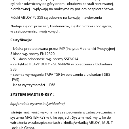
cylinder odwrócony do góry dnem i obudowa ze stali hartowanej,
nierdzewnej – wpływają na maksymalny poziom bezpieczeństwa.
Kłódki ABLOY PL 358 są odporne na korozję i nawiercenia
Nadaje się do: przyczep, kontenerów, ciężkich drzwi i pociągów,
w zastosowaniach wojskowych.
Certyfikacja:
– kłódka przetestowana przez IMP (Instytut Mechaniki Precyzyjnej –
5 klasa wg. normy EN12320
– 5 – klasa odporności wg. normy SSFN014
– certyfikat HEAVY DUTY – SCM-KIWA w połączeniu z blokadami
SBS
– spełnia wymagania TAPA TSR (w połączeniu z blokadami SBS
i PVS)
– klasa wytrzymałości – IP68
SYSTEM MASTER-KEY :
(opcjonalnie-wycena indywidualna)
Istnieje możliwość wykonania i zastosowania w zabezpieczeniach
systemu MASTER-KEY w kilku opcjach. System możliwy tylko do
wdrożenia w zabezpieczeniach z kłódką/wkładką ABLOY , MUL-T-
Lock lub Gerda.